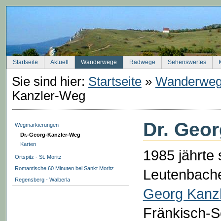
Startseite
Aktuell
Wanderwege
Radwege
Sehenswertes
Sie sind hier:
Startseite
»
Wanderwe
Kanzler-Weg
Dr. Geo
Wegmarkierungen
Dr.-Georg-Kanzler-Weg
Karten
1985 jährte
Ortspitz - St. Moritz
Romantische 60 Minuten bei Sankt Moritz
Leutenbache
Regensberg - Walberla
Georg Kanzl
Fränkisch-S